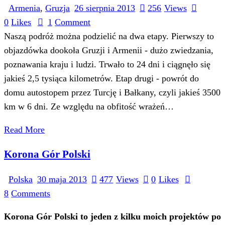
Armenia
,
Gruzja
26 sierpnia 2013
256
Views
0
Likes
1
Comment
Naszą podróż można podzielić na dwa etapy. Pierwszy to
objazdówka dookoła Gruzji i Armenii - dużo zwiedzania,
poznawania kraju i ludzi. Trwało to 24 dni i ciągnęło się
jakieś 2,5 tysiąca kilometrów. Etap drugi - powrót do
domu autostopem przez Turcję i Bałkany, czyli jakieś 3500
km w 6 dni. Ze względu na obfitość wrażeń…
Read More
Korona Gór Polski
Polska
30 maja 2013
477
Views
0
Likes
8
Comments
Korona Gór Polski to jeden z kilku moich projektów po