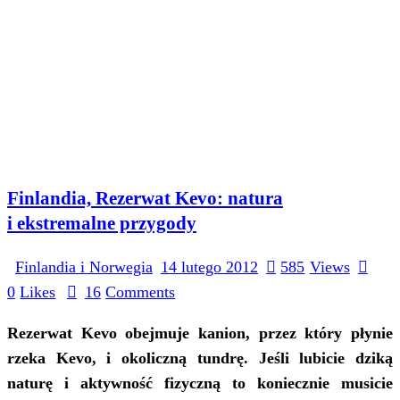
Finlandia, Rezerwat Kevo: natura
i ekstremalne przygody
Finlandia i Norwegia
14 lutego 2012
585
Views
0
Likes
16
Comments
Rezerwat Kevo obejmuje kanion, przez który płynie
rzeka Kevo, i okoliczną tundrę. Jeśli lubicie dziką
naturę i aktywność fizyczną to koniecznie musicie