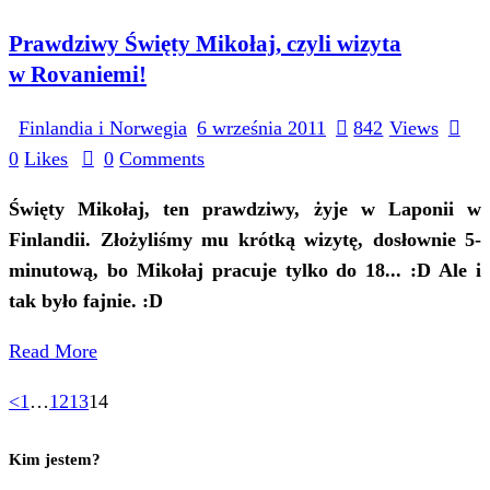
Prawdziwy Święty Mikołaj, czyli wizyta
w Rovaniemi!
Finlandia i Norwegia
6 września 2011
842
Views
0
Likes
0
Comments
Święty Mikołaj, ten prawdziwy, żyje w Laponii w
Finlandii. Złożyliśmy mu krótką wizytę, dosłownie 5-
minutową, bo Mikołaj pracuje tylko do 18... :D Ale i
tak było fajnie. :D
Read More
<
1
…
12
13
14
Kim jestem?