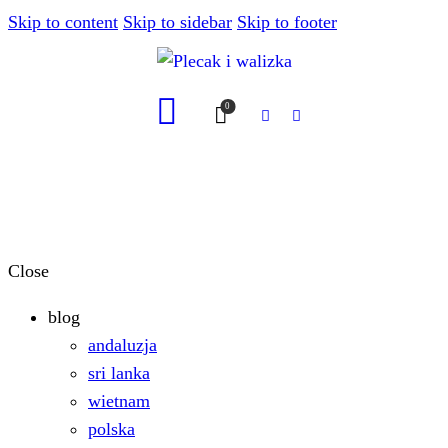
Skip to content
Skip to sidebar
Skip to footer
0
Close
blog
andaluzja
sri lanka
wietnam
polska