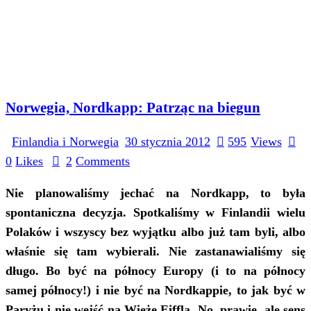
Norwegia, Nordkapp: Patrząc na biegun
Finlandia i Norwegia
30 stycznia 2012
595
Views
0
Likes
2
Comments
Nie planowaliśmy jechać na Nordkapp, to była
spontaniczna decyzja. Spotkaliśmy w Finlandii wielu
Polaków i wszyscy bez wyjątku albo już tam byli, albo
właśnie się tam wybierali. Nie zastanawialiśmy się
długo. Bo być na północy Europy (i to na północy
samej północy!) i nie być na Nordkappie, to jak być w
Paryżu i nie wejść na Wieżę Eiffla. No, prawie, ale sens