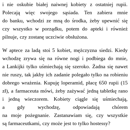
i nie oskubie białej naiwnej kobiety z ostatniej rupii.
Polecają więc swojego sąsiada. Ten zabiera mnie
do banku, wchodzi ze mną do środka, żeby upewnić się
czy wszystko w porządku, potem do apteki i również
pilnuje, czy zostanę uczciwie obsłużona.
W aptece za ladą stoi 5 kobiet, mężczyzna siedzi. Kiedy
wchodzę zrywa się na równe nogi i podbiega do mnie,
a Lankijki tylko uśmiechają się szeroko. Żadna się nawet
nie ruszy, tak jakby ich zadanie polegało tylko na robieniu
dobrego wrażenia. Kupuję loperamid, płacę 650 rupii (15
zł), a farmaceuta mówi, żeby zażywać jedną tabletkę rano
i jedną wieczorem. Kobiety ciągle się uśmiechają,
a gdy wychodzę, odpowiadają chórem
na moje pożegnanie. Zastanawiam się, czy wszystkie
są farmaceutkami, czy może jest to tylko hostessy?