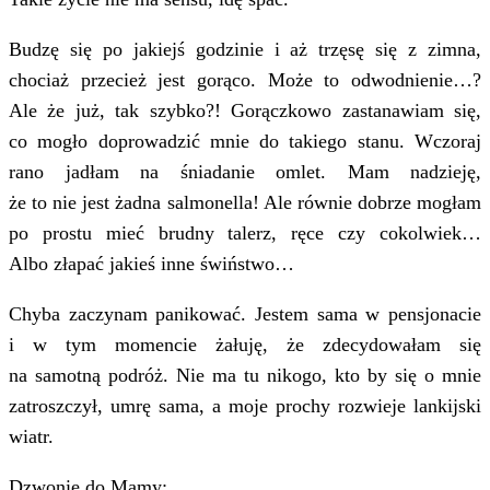
Budzę się po jakiejś godzinie i aż trzęsę się z zimna,
chociaż przecież jest gorąco. Może to odwodnienie…?
Ale że już, tak szybko?! Gorączkowo zastanawiam się,
co mogło doprowadzić mnie do takiego stanu. Wczoraj
rano jadłam na śniadanie omlet. Mam nadzieję,
że to nie jest żadna salmonella! Ale równie dobrze mogłam
po prostu mieć brudny talerz, ręce czy cokolwiek…
Albo złapać jakieś inne świństwo…
Chyba zaczynam panikować. Jestem sama w pensjonacie
i w tym momencie żałuję, że zdecydowałam się
na samotną podróż. Nie ma tu nikogo, kto by się o mnie
zatroszczył, umrę sama, a moje prochy rozwieje lankijski
wiatr.
Dzwonię do Mamy: