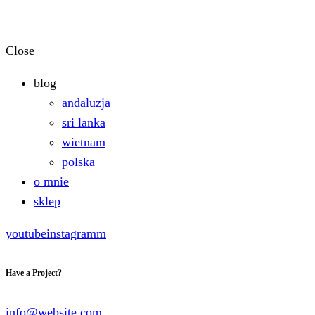
Close
blog
andaluzja
sri lanka
wietnam
polska
o mnie
sklep
youtube
instagramm
Have a Project?
info@website.com