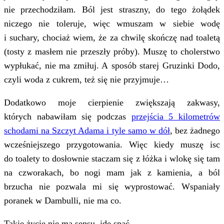
nie przechodziłam. Ból jest straszny, do tego żołądek
niczego nie toleruje, więc wmuszam w siebie wodę
i suchary, chociaż wiem, że za chwilę skończę nad toaletą
(tosty z masłem nie przeszły próby). Muszę to cholerstwo
wypłukać, nie ma zmiłuj. A sposób starej Gruzinki Dodo,
czyli woda z cukrem, też się nie przyjmuje…
Dodatkowo moje cierpienie zwiększają zakwasy,
których nabawiłam się podczas
przejścia 5 kilometrów
schodami na Szczyt Adama i tyle samo w dół
, bez żadnego
wcześniejszego przygotowania. Więc kiedy muszę isc
do toalety to dosłownie staczam się z łóżka i wlokę się tam
na czworakach, bo nogi mam jak z kamienia, a ból
brzucha nie pozwala mi się wyprostować. Wspaniały
poranek w Dambulli, nie ma co.
Takie życie nie ma sensu, idę spać.