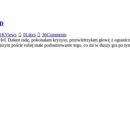
:D
1K
Views
0
Likes
36
Comments
 Hel. Dałam radę, pokonałam kryzysy, przewietrzyłam głowę z ograni
siejszym poście robię małe podsumowanie tego, co mi w duszy gra po t