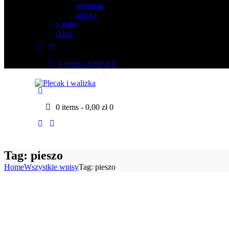
wietnam
polska
o mnie
sklep
youtube
instagramm
0 items
-
0,00 zł
0
0 items
-
0,00 zł
0
youtube
instagramm
Tag: pieszo
Home
Wszystkie wpisy
Tag: pieszo