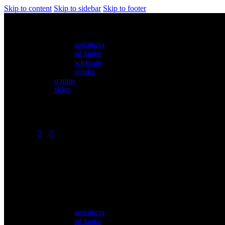
Skip to content
Skip to sidebar
Skip to footer
blog
andaluzja
sri lanka
wietnam
polska
o mnie
sklep
youtube
instagramm
0 items
-
0,00 zł
0
blog
andaluzja
sri lanka