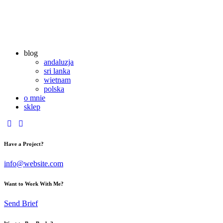
blog
andaluzja
sri lanka
wietnam
polska
o mnie
sklep
youtube
instagramm
Have a Project?
info@website.com
Want to Work With Me?
Send Brief