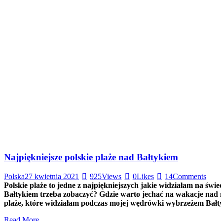
Najpiękniejsze polskie plaże nad Bałtykiem
Polska
27 kwietnia 2021
925
Views
0
Likes
14
Comments
Polskie plaże to jedne z najpiękniejszych jakie widziałam na świe
Bałtykiem trzeba zobaczyć? Gdzie warto jechać na wakacje nad 
plaże, które widziałam podczas mojej wędrówki wybrzeżem Bałt
Read More