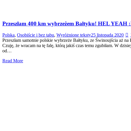
Przeszłam 400 km wybrzeżem Bałtyku! HEL YEAH 
Polska
,
Osobiście i bez tabu
,
Wyróżnione teksty
25 listopada 2020
Przeszłam samotnie polskie wybrzeże Bałtyku, ze Świnoujścia aż na
Czuję, że wracam na tę falę, którą jakiś czas temu zgubiłam. W dzi
od…
Read More