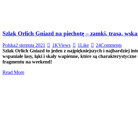
Szlak Orlich Gniazd na piechotę – zamki, trasa, wsk
Polska
2 sierpnia 2021
1K
Views
1
Like
24
Comments
Szlak Orlich Gniazd to jeden z najpiękniejszych i najbardziej 
wspaniałe lasy, łąki i skały wapienne, które są charakterystycz
fragmentu na weekend!
Read More