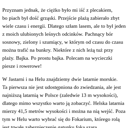
Przyznam jednak, że ciężko było mi iść z plecakiem,
bo piach był dość grząski. Przejście plażą zabierało zbyt
wiele czasu i energii. Dlatego szłam lasem, ale to był jeden
z moich ulubionych leśnych odcinków. Pachnący bór
sosnowy, zielony i szumiący, w którym od czasu do czasu
można trafić na bunkry. Niektóre z nich leżą tuż przy
plaży. Bajka. Po prostu bajka. Polecam na wycieczki
piesze i rowerowe!
W Jastarni i na Helu znajdziemy dwie latarnie morskie.
Ta pierwsza nie jest udostępniona do zwiedzania, ale jest
najniższą latarnią w Polsce (zaledwie 13 m wysokości),
dlatego mimo wszystko warto ją zobaczyć. Helska latarnia
mierzy 41,5 metrów wysokości i można na nią wejść. Poza
tym w Helu warto wybrać się do Fokarium, którego rolą
jest trwałe zabezpieczenie gatunku foka szara