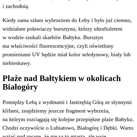
i zachodnią.
Kiedy sama szłam wybrzeżem do Łeby i było już ciemno,
widziałam poławiaczy bursztynu, którzy ultrafioletem
w wodzie szukali skarbów Bałtyku. Bursztyn
ma właściwości fluorescencyjne, czyli oświetlony
promieniami UV będzie miał kolor seledynowy, biały lub
niebieskawy.
Plaże nad Bałtykiem w okolicach
Białogóry
Pomiędzy Łebą z wydmami i Jastrzębią Górą ze słynnymi
klifami, znajdziemy jeszcze fragment wybrzeża,
na którym rozciągają się kolejne przepiękne plaże Bałtyku.
Chodzi oczywiście o Lubiatowo, Białogórę i Dębki. Warto
wziąć pod uwagę, że nie są to miasta, ale wsie.