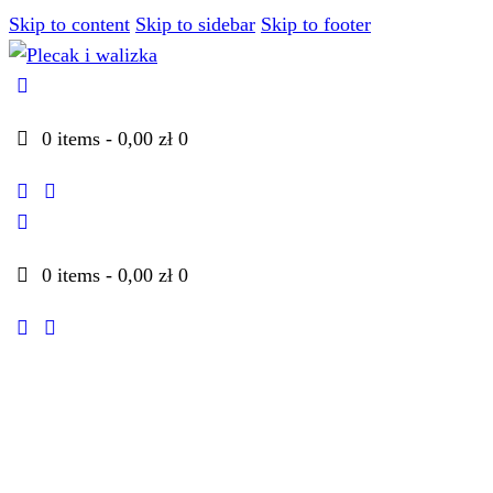
Skip to content
Skip to sidebar
Skip to footer
0 items
-
0,00 zł
0
youtube
instagramm
0 items
-
0,00 zł
0
youtube
instagramm