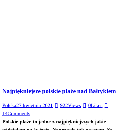
Najpiękniejsze polskie plaże nad Bałtykiem
Polska
27 kwietnia 2021
922
Views
0
Likes
14
Comments
Polskie plaże to jedne z najpiękniejszych jakie
widziałam na świecie. Naprawdę tak uważam. Są