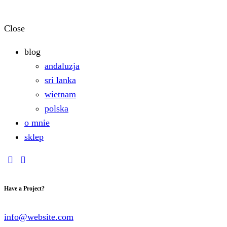
Close
blog
andaluzja
sri lanka
wietnam
polska
o mnie
sklep
youtube
instagramm
Have a Project?
info@website.com