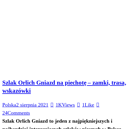
Szlak Orlich Gniazd na piechotę – zamki, trasa,
wskazówki
Polska
2 sierpnia 2021
1K
Views
1
Like
24
Comments
Szlak Orlich Gniazd to jeden z najpiękniejszych i
najbardziej interesujących szlaków pieszych w Polsce.