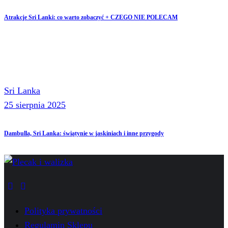
Atrakcje Sri Lanki: co warto zobaczyć + CZEGO NIE POLECAM
Sri Lanka
25 sierpnia 2025
Dambulla, Sri Lanka: świątynie w jaskiniach i inne przygody
youtube
instagramm
Polityka prywatności
Regulamin Sklepu