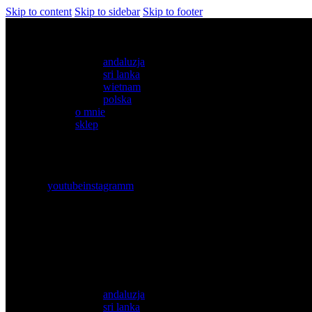
Skip to content
Skip to sidebar
Skip to footer
blog
andaluzja
sri lanka
wietnam
polska
o mnie
sklep
youtube
instagramm
0 items
-
0,00 zł
0
blog
andaluzja
sri lanka