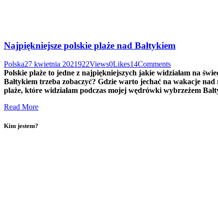
Najpiękniejsze polskie plaże nad Bałtykiem
Polska
27 kwietnia 2021
922
Views
0
Likes
14
Comments
Polskie plaże to jedne z najpiękniejszych jakie widziałam na świe
Bałtykiem trzeba zobaczyć? Gdzie warto jechać na wakacje nad 
plaże, które widziałam podczas mojej wędrówki wybrzeżem Bałt
Read More
Kim jestem?