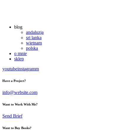
blog
andaluzja
sri lanka
wietnam
polska
o mnie
sklep
youtube
instagramm
Have a Project?
info@website.com
Want to Work With Me?
Send Brief
Want to Buy Books?