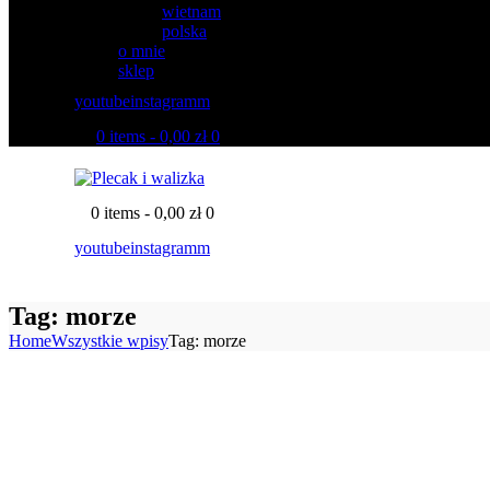
wietnam
polska
o mnie
sklep
youtube
instagramm
0 items
-
0,00 zł
0
0 items
-
0,00 zł
0
youtube
instagramm
Tag: morze
Home
Wszystkie wpisy
Tag: morze