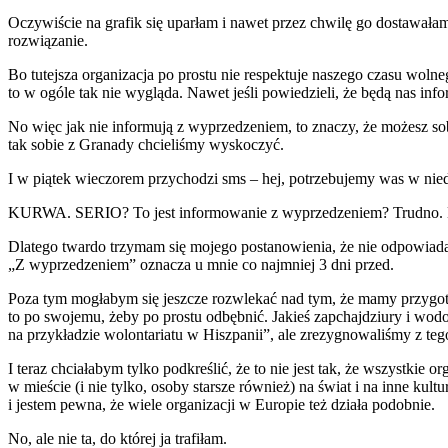
Oczywiście na grafik się uparłam i nawet przez chwilę go dostawałam
rozwiązanie.
Bo tutejsza organizacja po prostu nie respektuje naszego czasu wol
to w ogóle tak nie wygląda. Nawet jeśli powiedzieli, że będą nas i
No więc jak nie informują z wyprzedzeniem, to znaczy, że możesz so
tak sobie z Granady chcieliśmy wyskoczyć.
I w piątek wieczorem przychodzi sms – hej, potrzebujemy was w nied
KURWA. SERIO? To jest informowanie z wyprzedzeniem? Trudno. Musi
Dlatego twardo trzymam się mojego postanowienia, że nie odpowiad
„Z wyprzedzeniem” oznacza u mnie co najmniej 3 dni przed.
Poza tym mogłabym się jeszcze rozwlekać nad tym, że mamy przygoto
to po swojemu, żeby po prostu odbębnić. Jakieś zapchajdziury i wodo
na przykładzie wolontariatu w Hiszpanii”, ale zrezygnowaliśmy z teg
I teraz chciałabym tylko podkreślić, że to nie jest tak, że wszystk
w mieście (i nie tylko, osoby starsze również) na świat i na inne ku
i jestem pewna, że wiele organizacji w Europie też działa podobnie.
No, ale nie ta, do której ja trafiłam.