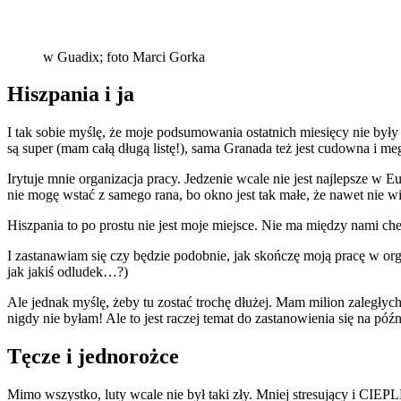
w Guadix; foto Marci Gorka
Hiszpania i ja
I tak sobie myślę, że moje podsumowania ostatnich miesięcy nie były
są super (mam całą długą listę!), sama Granada też jest cudowna i m
Irytuje mnie organizacja pracy. Jedzenie wcale nie jest najlepsze 
nie mogę wstać z samego rana, bo okno jest tak małe, że nawet nie wie
Hiszpania to po prostu nie jest moje miejsce. Nie ma między nami che
I zastanawiam się czy będzie podobnie, jak skończę moją pracę w org
jak jakiś odludek…?)
Ale jednak myślę, żeby tu zostać trochę dłużej. Mam milion zaległych
nigdy nie byłam! Ale to jest raczej temat do zastanowienia się na późn
Tęcze i jednorożce
Mimo wszystko, luty wcale nie był taki zły. Mniej stresujący i CIE