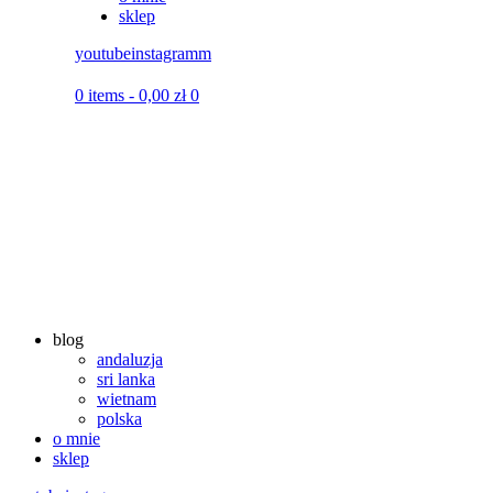
sklep
youtube
instagramm
0 items
-
0,00 zł
0
blog
andaluzja
sri lanka
wietnam
polska
o mnie
sklep