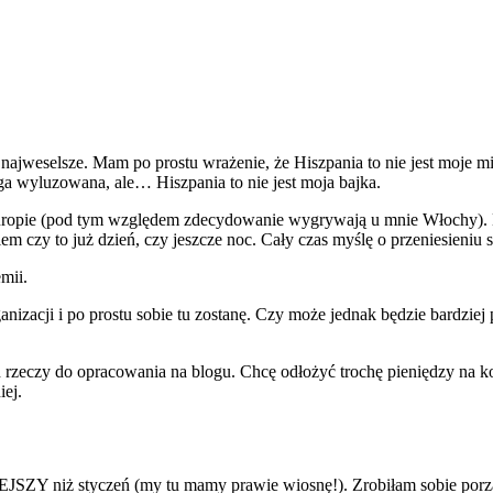
 najweselsze. Mam po prostu wrażenie, że Hiszpania to nie jest moje mi
ega wyluzowana, ale… Hiszpania to nie jest moja bajka.
w Europie (pod tym względem zdecydowanie wygrywają u mnie Włochy). 
m czy to już dzień, czy jeszcze noc. Cały czas myślę o przeniesieniu s
mii.
anizacji i po prostu sobie tu zostanę. Czy może jednak będzie bardzie
 rzeczy do opracowania na blogu. Chcę odłożyć trochę pieniędzy na kol
iej.
PLEJSZY niż styczeń (my tu mamy prawie wiosnę!). Zrobiłam sobie por