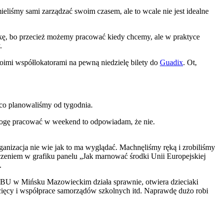
ieliśmy sami zarządzać swoim czasem, ale to wcale nie jest idealne
ękę, bo przecież możemy pracować kiedy chcemy, ale w praktyce
.
oimi współlokatorami na pewną niedzielę bilety do
Guadix
. Ot,
co planowaliśmy od tygodnia.
 mogę pracować w weekend to odpowiadam, że nie.
nizacja nie wie jak to ma wyglądać. Machnęliśmy ręką i zrobiliśmy
zczeniem w grafiku panelu „Jak marnować środki Unii Europejskiej
.
cja EBU w Mińsku Mazowieckim działa sprawnie, otwiera dzieciaki
ziecięcy i współprace samorządów szkolnych itd. Naprawdę dużo robi