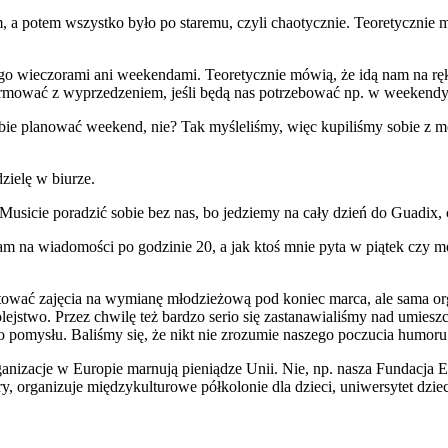
, a potem wszystko było po staremu, czyli chaotycznie. Teoretycznie m
nego wieczorami ani weekendami. Teoretycznie mówią, że idą nam na r
nformować z wyprzedzeniem, jeśli będą nas potrzebować np. w weekendy
bie planować weekend, nie? Tak myśleliśmy, więc kupiliśmy sobie z m
zielę w biurze.
cie poradzić sobie bez nas, bo jedziemy na cały dzień do Guadix, 
am na wiadomości po godzinie 20, a jak ktoś mnie pyta w piątek czy
wać zajęcia na wymianę młodzieżową pod koniec marca, ale sama orga
lejstwo. Przez chwilę też bardzo serio się zastanawialiśmy nad umies
o pomysłu. Baliśmy się, że nikt nie zrozumie naszego poczucia humoru
ie organizacje w Europie marnują pieniądze Unii. Nie, np. nasza Funda
ltury, organizuje międzykulturowe półkolonie dla dzieci, uniwersytet d