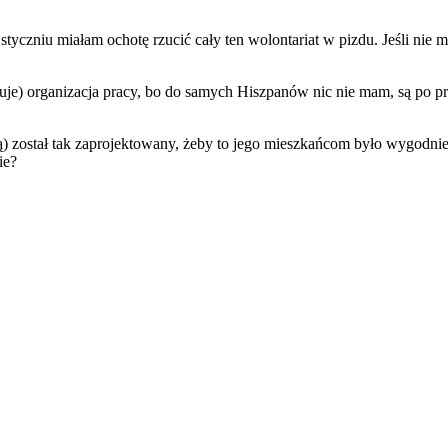
tyczniu miałam ochotę rzucić cały ten wolontariat w pizdu. Jeśli nie mie
asuje) organizacja pracy, bo do samych Hiszpanów nic nie mam, są po p
tą) został tak zaprojektowany, żeby to jego mieszkańcom było wygodnie
ie?