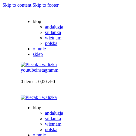
Skip to content
Skip to footer
blog
andaluzja
sri lanka
wietnam
polska
o mnie
sklep
youtube
instagramm
0 items
-
0,00 zł
0
blog
andaluzja
sri lanka
wietnam
polska
o mnie