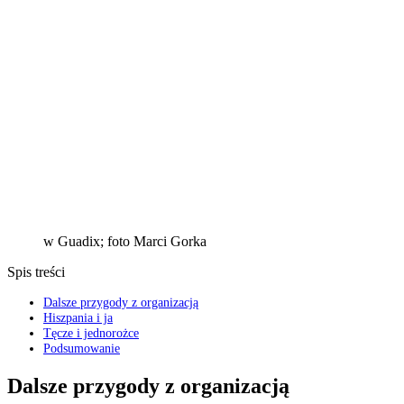
w Guadix; foto Marci Gorka
Spis treści
Dalsze przygody z organizacją
Hiszpania i ja
Tęcze i jednorożce
Podsumowanie
Dalsze przygody z organizacją