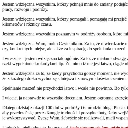
Jestem wdzięczna wszystkim, którzy pchnęli mnie do zmiany podejści
pracy, rozwoju i podróży.
Jestem wdzięczna wszystkim, którzy pomagali i pomagają mi przejść 
kilometrów i różnicy czasu.
Jestem wdzięczna wszystkim poznanym w podróży osobom, które mim
Jestem wdzięczna Wam, moim Czytelnikom. Za to, że utwierdzacie mn
czy konkretnych miejsc, ale także za inspirację do spełniania marzeń.
I wreszcie – jestem wdzięczna tak ogólnie. Za to, że miałam odwagę 
rzeki wypełnione krokodylami itp. Że mimo iż nie jest łatwo, ciągle ni
Jestem wdzięczna za to, że kiedy przychodzi gorszy moment, nie wycofu
że z każdego dołka wychodzę silniejsza i z nowym doświadczeniem.
Spełnianie marzeń nie przychodzi łatwo i wcale nie powinno. Bo tylk
I wiecie, ja naprawdę to wszystko doceniam. Jestem ogromną szczęśc
Dlatego dzisiaj z okazji 100 dni w podróży i 6. urodzin bloga Plecak
aby przedrzeć się przez dżunglę trudności i porządne buty, żeby wejś
je wykorzystywać. Życzę Wam, żebyście się realizowali, mieli wspani
I żebyście mieli odwagę, bo przecież
życie zaczyna się tam, gdzie koń