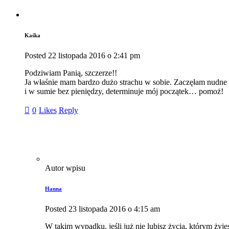
Kaśka
Posted
22 listopada 2016
o
2:41 pm
Podziwiam Panią, szczerze!!
Ja właśnie mam bardzo dużo strachu w sobie. Zaczęłam nudne ży
i w sumie bez pieniędzy, determinuje mój początek… pomoż!
0
Likes
Reply
Autor wpisu
Hanna
Posted
23 listopada 2016
o
4:15 am
W takim wypadku, jeśli już nie lubisz życia, którym żyjes