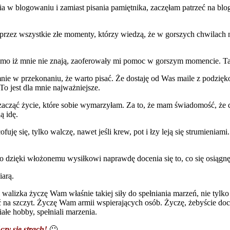
a w blogowaniu i zamiast pisania pamiętnika, zaczęłam patrzeć na blo
przez wszystkie złe momenty, którzy wiedzą, że w gorszych chwilach 
o iż mnie nie znają, zaoferowały mi pomoc w gorszym momencie. Ta
ie w przekonaniu, że warto pisać. Że dostaję od Was maile z podzię
 To jest dla mnie najważniejsze.
zacząć życie, które sobie wymarzyłam. Za to, że mam świadomość, że d
ą idę.
ję się, tylko walczę, nawet jeśli krew, pot i łzy leją się strumieniami
o dzięki włożonemu wysiłkowi naprawdę docenia się to, co się osiągnę
iarą.
 i walizka życzę Wam właśnie takiej siły do spełniania marzeń, nie tylk
ć na szczyt. Życzę Wam armii wspierających osób. Życzę, żebyście doce
ałe hobby, spełniali marzenia.
czy się strach!
🙂