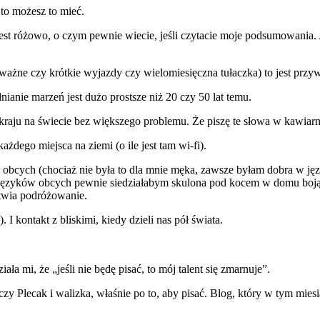
to możesz to mieć.
 jest różowo, o czym pewnie wiecie, jeśli czytacie moje podsumowania
ne czy krótkie wyjazdy czy wielomiesięczna tułaczka) to jest przywil
nianie marzeń jest dużo prostsze niż 20 czy 50 lat temu.
aju na świecie bez większego problemu. Że piszę te słowa w kawiarni
dego miejsca na ziemi (o ile jest tam wi-fi).
 obcych (chociaż nie była to dla mnie męka, zawsze byłam dobra w j
i języków obcych pewnie siedziałabym skulona pod kocem w domu bojąc 
twia podróżowanie.
 I kontakt z bliskimi, kiedy dzieli nas pół świata.
ła mi, że „jeśli nie będę pisać, to mój talent się zmarnuje”.
zy Plecak i walizka, właśnie po to, aby pisać. Blog, który w tym mie