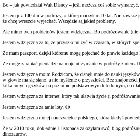
Bo – jak powiedział Walt Disney – jeśli możesz coś sobie wymarzyć, 
Jestem już 100 dni w podróży, o której marzyłam 10 lat. Nie zawsze
że chcę wreszcie wyjechać. Wszędzie są jakieś problemy.
Ale mimo tych problemów jestem wdzięczna. Bo podróżowanie (nie waż
Jestem wdzięczna za to, że przyszło mi żyć w czasach, w których speł
Że mam paszport, dzięki któremu mogę pojechać do prawie każdego kr
Że mogę zarabiać pieniądze na moje utrzymanie w podróży z niemal każ
Jestem wdzięczna moim Rodzicom, że cisnęli mnie do nauki języków
w głowie ma się siano, a nie myślenie o przyszłości. Bez znajomośc
kilka innych języków na poziomie podstawowym lub dobrym, co uła
Jestem wdzięczna za internet, który tak ułatwia życie (i podróżowanie).
Jestem wdzięczna za tanie loty. 😉
Jestem wdzięczna mojej nauczycielce polskiego, która kiedyś powiedzia
Że w 2010 roku, dokładnie 1 listopada założyłam swój blog podróżnic
dinozaurów.