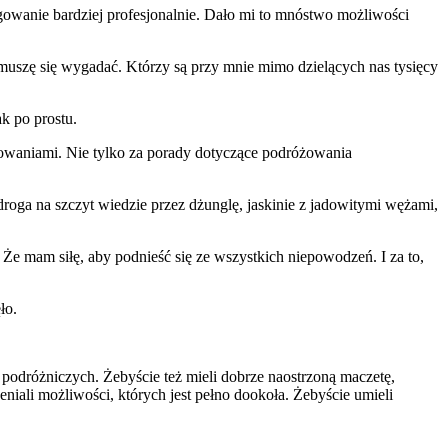
gowanie bardziej profesjonalnie. Dało mi to mnóstwo możliwości
muszę się wygadać. Którzy są przy mnie mimo dzielących nas tysięcy
k po prostu.
kowaniami. Nie tylko za porady dotyczące podróżowania
roga na szczyt wiedzie przez dżunglę, jaskinie z jadowitymi wężami,
. Że mam siłę, aby podnieść się ze wszystkich niepowodzeń. I za to,
ło.
o podróżniczych. Żebyście też mieli dobrze naostrzoną maczetę,
niali możliwości, których jest pełno dookoła. Żebyście umieli