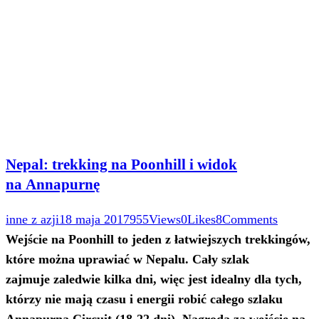
Nepal: trekking na Poonhill i widok
na Annapurnę
inne z azji
18 maja 2017
955
Views
0
Likes
8
Comments
Wejście na Poonhill to jeden z łatwiejszych trekkingów,
które można uprawiać w Nepalu. Cały szlak
zajmuje zaledwie kilka dni, więc jest idealny dla tych,
którzy nie mają czasu i energii robić całego szlaku
Annapurna Circuit (18-22 dni). Nagrodą za wejście na