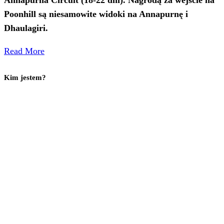
Poonhill są niesamowite widoki na Annapurnę i
Dhaulagiri.
Read More
Kim jestem?