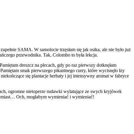
upełnie SAMA. W samolocie trzęsłam się jak osika, ale nie było już
ańczego przewodnika. Tak, Colombo to była lekcja.
. Pamiętam dreszcz na plecach, gdy po raz pierwszy dotknęłam
h. Pamiętam smak pierwszego pikantnego curry, które wycisnęło łzy
niekończące się plantacje herbaty i jej intensywny aromat w fabryce
obach, ogromne nietoperze rudawki wylatujące ze swych kryjówek
tyń i miast… Och, mogłabym wymieniać i wymieniać!