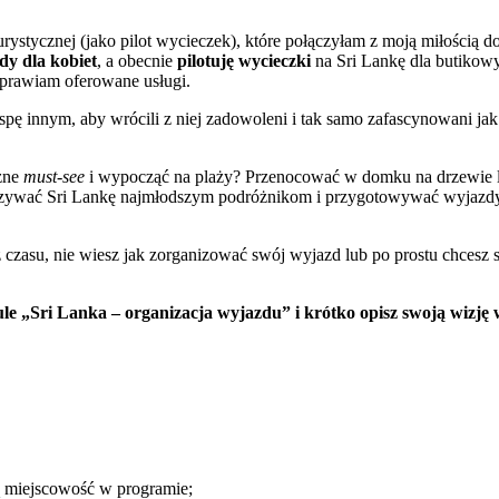
rystycznej (jako pilot wycieczek), które połączyłam z moją miłością
dy
dla
kobiet
, a obecnie
pilotuję
wycieczki
na Sri Lankę dla butikowy
prawiam oferowane usługi.
ę innym, aby wrócili z niej zadowoleni i tak samo zafascynowani jak j
zne
must-see
i wypocząć na plaży? Przenocować w domku na drzewie lu
kazywać Sri Lankę najmłodszym podróżnikom i przygotowywać wyjazdy ta
z czasu, nie wiesz jak zorganizować swój wyjazd lub po prostu chcesz 
le „Sri Lanka – organizacja wyjazdu” i krótko opisz swoją wizję
ą miejscowość w programie;