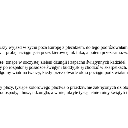
rwszy wyjazd w życiu poza Europę z plecakiem, do tego podróżowałam z
y
– próbę naciągnięcia przez kierowcę tuk tuka, a potem przez samozw
ze
, tonące w soczystej zieleni dżungli i zapachu świątynnych kadzideł
żeby po rozpalonej posadzce świątyni buddyjskiej chodzić w skarpetkac
gotny wiatr na twarzy, kiedy przez otwarte okno pociągu podziwiałam 
rzy plaży, tysiące kolorowego ptactwa o przedziwnie zakręconych dzi
 wodospady, i busz, i dżungla, a w niej ukryte tysiącletnie ruiny świą