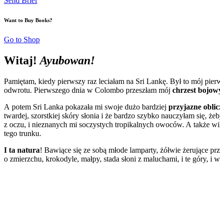
Send Brief
Want to Buy Books?
Go to Shop
Witaj!
Ayubowan!
Pamiętam, kiedy pierwszy raz leciałam na Sri Lankę. Był to mój pie
odwrotu. Pierwszego dnia w Colombo przeszłam mój
chrzest
bojow
A potem Sri Lanka pokazała mi swoje dużo bardziej
przyjazne
oblic
twardej, szorstkiej skóry słonia i że bardzo szybko nauczyłam się, 
z oczu, i nieznanych mi soczystych tropikalnych owoców. A także wil
tego trunku.
I ta
natura
! Bawiące się ze sobą młode lamparty, żółwie żerujące p
o zmierzchu, krokodyle, małpy, stada słoni z maluchami, i te góry, i