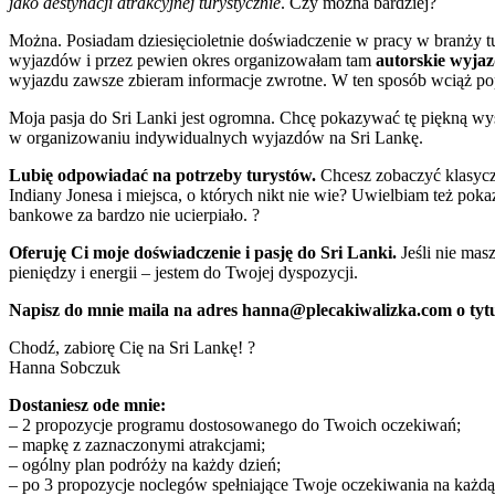
jako destynacji atrakcyjnej turystycznie
. Czy można bardziej?
Można. Posiadam dziesięcioletnie doświadczenie w pracy w branży tu
wyjazdów i przez pewien okres organizowałam tam
autorskie
wyjaz
wyjazdu zawsze zbieram informacje zwrotne. W ten sposób wciąż po
Moja pasja do Sri Lanki jest ogromna. Chcę pokazywać tę piękną wysp
w organizowaniu indywidualnych wyjazdów na Sri Lankę.
Lubię odpowiadać na potrzeby turystów.
Chcesz zobaczyć klasyc
Indiany Jonesa i miejsca, o których nikt nie wie? Uwielbiam też po
bankowe za bardzo nie ucierpiało. ?
Oferuję Ci moje doświadczenie i pasję do Sri Lanki.
Jeśli nie mas
pieniędzy i energii – jestem do Twojej dyspozycji.
Napisz do mnie maila na adres hanna@plecakiwalizka.com o tytu
Chodź, zabiorę Cię na Sri Lankę! ?
Hanna Sobczuk
Dostaniesz ode mnie:
– 2 propozycje programu dostosowanego do Twoich oczekiwań;
– mapkę z zaznaczonymi atrakcjami;
– ogólny plan podróży na każdy dzień;
– po 3 propozycje noclegów spełniające Twoje oczekiwania na każd