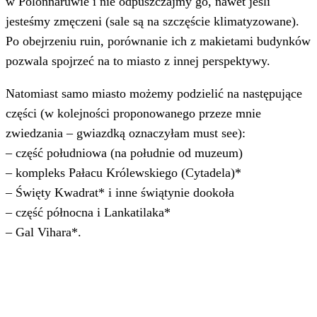
w Polonnaruwie i nie odpuszczajmy go, nawet jeśli
jesteśmy zmęczeni (sale są na szczęście klimatyzowane).
Po obejrzeniu ruin, porównanie ich z makietami budynków
pozwala spojrzeć na to miasto z innej perspektywy.
Natomiast samo miasto możemy podzielić na następujące
części (w kolejności proponowanego przeze mnie
zwiedzania – gwiazdką oznaczyłam must see):
– część południowa (na południe od muzeum)
– kompleks Pałacu Królewskiego (Cytadela)*
– Święty Kwadrat* i inne świątynie dookoła
– część północna i Lankatilaka*
– Gal Vihara*.