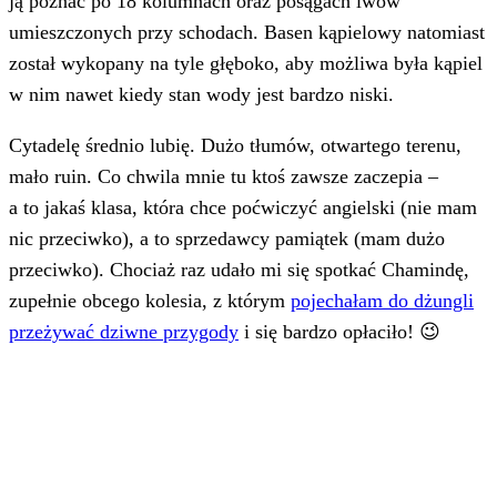
ją poznać po 18 kolumnach oraz posągach lwów
umieszczonych przy schodach. Basen kąpielowy natomiast
został wykopany na tyle głęboko, aby możliwa była kąpiel
w nim nawet kiedy stan wody jest bardzo niski.
Cytadelę średnio lubię. Dużo tłumów, otwartego terenu,
mało ruin. Co chwila mnie tu ktoś zawsze zaczepia –
a to jakaś klasa, która chce poćwiczyć angielski (nie mam
nic przeciwko), a to sprzedawcy pamiątek (mam dużo
przeciwko). Chociaż raz udało mi się spotkać Chamindę,
zupełnie obcego kolesia, z którym
pojechałam do dżungli
przeżywać dziwne przygody
i się bardzo opłaciło! 😉