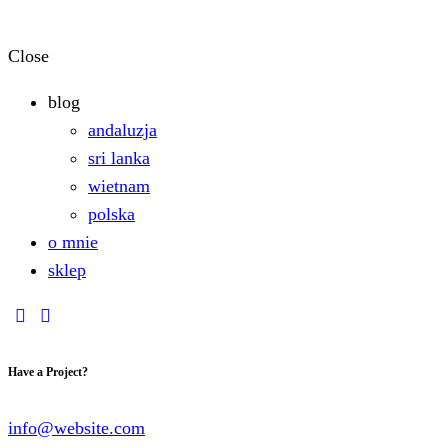
Close
blog
andaluzja
sri lanka
wietnam
polska
o mnie
sklep
youtube
instagramm
Have a Project?
info@website.com