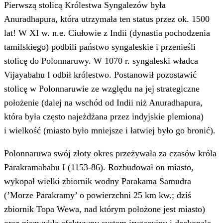
Pierwszą stolicą Królestwa Syngalezów była
Anuradhapura, która utrzymała ten status przez ok. 1500
lat! W XI w. n.e. Ciułowie z Indii (dynastia pochodzenia
tamilskiego) podbili państwo syngaleskie i przenieśli
stolicę do Polonnaruwy. W 1070 r. syngaleski władca
Vijayabahu I odbił królestwo. Postanowił pozostawić
stolicę w Polonnaruwie ze względu na jej strategiczne
położenie (dalej na wschód od Indii niż Anuradhapura,
która była często najeżdżana przez indyjskie plemiona)
i wielkość (miasto było mniejsze i łatwiej było go bronić).
Polonnaruwa swój złoty okres przeżywała za czasów króla
Parakramabahu I (1153-86). Rozbudował on miasto,
wykopał wielki zbiornik wodny Parakama Samudra
(’Morze Parakramy’ o powierzchni 25 km kw.; dziś
zbiornik Topa Wewa, nad którym położone jest miasto)