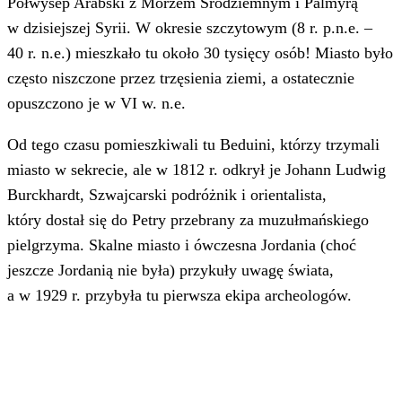
Półwysep Arabski z Morzem Śródziemnym i Palmyrą
w dzisiejszej Syrii. W okresie szczytowym (8 r. p.n.e. –
40 r. n.e.) mieszkało tu około 30 tysięcy osób! Miasto było
często niszczone przez trzęsienia ziemi, a ostatecznie
opuszczono je w VI w. n.e.
Od tego czasu pomieszkiwali tu Beduini, którzy trzymali
miasto w sekrecie, ale w 1812 r. odkrył je Johann Ludwig
Burckhardt, Szwajcarski podróżnik i orientalista,
który dostał się do Petry przebrany za muzułmańskiego
pielgrzyma. Skalne miasto i ówczesna Jordania (choć
jeszcze Jordanią nie była) przykuły uwagę świata,
a w 1929 r. przybyła tu pierwsza ekipa archeologów.