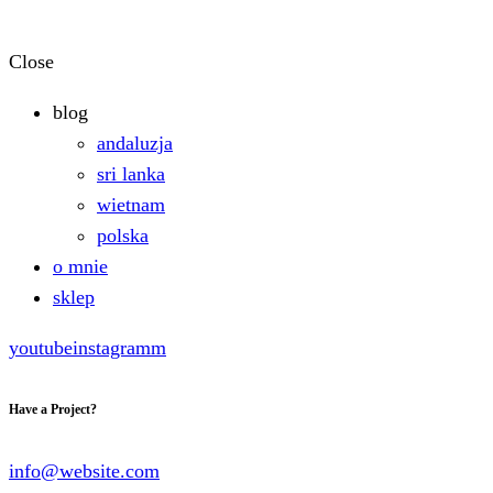
Close
blog
andaluzja
sri lanka
wietnam
polska
o mnie
sklep
youtube
instagramm
Have a Project?
info@website.com