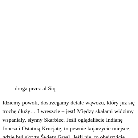
droga przez al Siq
Idziemy powoli, dostrzegamy detale wąwozu, który już się
trochę dłuży… I wreszcie – jest! Między skałami widzimy
wspaniały, słynny Skarbiec. Jeśli oglądaliście Indianę
Jonesa i Ostatnią Krucjatę, to pewnie kojarzycie miejsce,
gdzie był ukryty Święty Graal. Jeśli nie, to obejrzyjcie