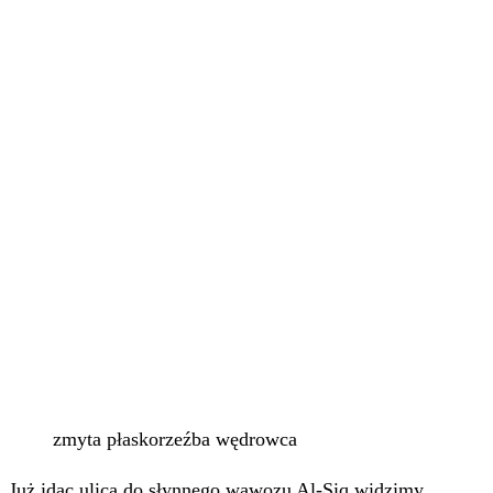
zmyta płaskorzeźba wędrowca
Już idąc ulicą do słynnego wąwozu Al-Siq widzimy