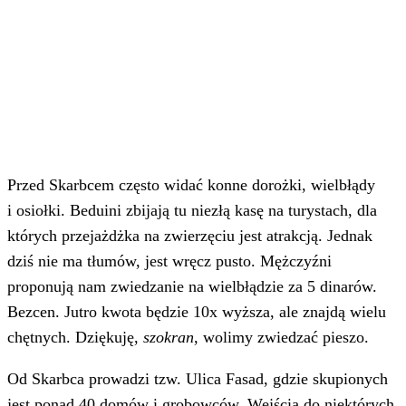
Przed Skarbcem często widać konne dorożki, wielbłądy
i osiołki. Beduini zbijają tu niezłą kasę na turystach, dla
których przejażdżka na zwierzęciu jest atrakcją. Jednak
dziś nie ma tłumów, jest wręcz pusto. Mężczyźni
proponują nam zwiedzanie na wielbłądzie za 5 dinarów.
Bezcen. Jutro kwota będzie 10x wyższa, ale znajdą wielu
chętnych. Dziękuję,
szokran
, wolimy zwiedzać pieszo.
Od Skarbca prowadzi tzw. Ulica Fasad, gdzie skupionych
jest ponad 40 domów i grobowców. Wejścia do niektórych