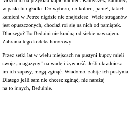
Można tu na przykład kupić kamień. Kamyczek, kamulec,
w paski lub gładki. Do wyboru, do koloru, panie!, takich
kamieni w Petrze nigdzie nie znajdziesz! Wiele straganów
jest opuszczonych, chociaż roi się na nich od pamiątek.
Dlaczego? Bo Beduini nie kradną od siebie nawzajem.
Zabrania tego kodeks honorowy.
Przez setki lat w wielu miejscach na pustyni kupcy mieli
swoje „magazyny” na wodę i żywność. Jeśli ukradniesz
im ich zapasy, mogą zginąć. Wiadomo, zabije ich pustynia.
Dlatego jeśli sam nie chcesz zginąć, nie narażaj
na to innych, Beduinie.