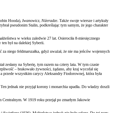
Robin Hooda),
Iwanowicz
,
Niżeradze
. Także swoje wiersze i artykuły
rzybrał pseudonim Stalin, podkreślając tym samym, że jego charakter
 małżeństwa w wieku zaledwie 27 lat. Osierociła 8-miesięcznego
ten był na dalekiej Syberii.
nić za niego feldmarszałka, gdyż uważał, że nie ma jeńców wojennych
ł zesłany na Syberię, tym razem na cztery lata. W tym czasie
erpliwość – brakowało żywności, żądano, aby kraj wycofał się
 a przede wszystkim carycy Aleksandry Fiodorownej, która była
. Ten jednak nie przyjął korony i monarchia upadła. Do władzy doszli
etem Centralnym. W 1919 roku przejął po zmarłym Jakowie
1) i Swietłanę (1926). Małżeństwo jednak nie było udane. Do tej pory