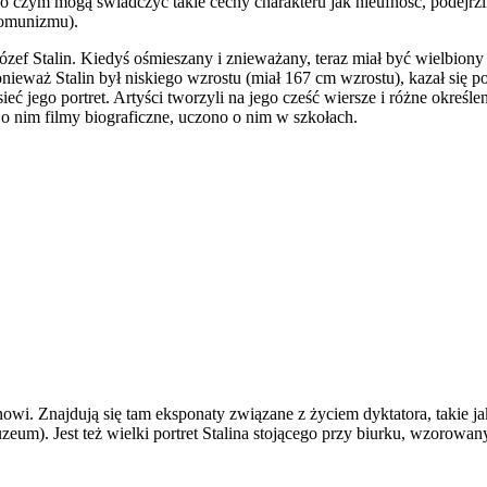
 o czym mogą świadczyć takie cechy charakteru jak nieufność, podejrz
komunizmu).
Józef Stalin. Kiedyś ośmieszany i znieważany, teraz miał być wielbi
onieważ Stalin był niskiego wzrostu (miał 167 cm wzrostu), kazał się por
ć jego portret. Artyści tworzyli na jego cześć wiersze i różne określe
 nim filmy biograficzne, uczono o nim w szkołach.
 Znajdują się tam eksponaty związane z życiem dyktatora, takie jak ś
eum). Jest też wielki portret Stalina stojącego przy biurku, wzorowan