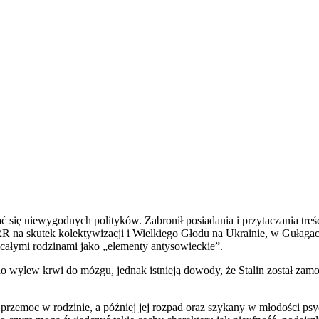
ać się niewygodnych polityków. Zabronił posiadania i przytaczania tre
RR na skutek kolektywizacji i Wielkiego Głodu na Ukrainie, w Gułagach
całymi rodzinami jako „elementy antysowieckie”.
no wylew krwi do mózgu, jednak istnieją dowody, że Stalin został za
przemoc w rodzinie, a później jej rozpad oraz szykany w młodości psy