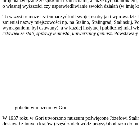
urojenia związane ze spiskami i zamachami, a także był paranoikiem,
o własnej wyższości czy usprawiedliwianie swoich działań (w imię 
To wszystko może też tłumaczyć kult swojej osoby jaki wprowadził 
zmieniał nazwy miejscowości np. na Stalino, Stalingrad, Stalinskij. P
wymaganiom, był usuwany), a w każdej instytucji publicznej miał wisie
człowiek ze stali, spiżowy leninista, uniwersalny geniusz.
Powstawały o
gobelin w muzeum w Gori
W 1937 roku w Gori utworzono muzeum poświęcone Józefowi Stalinowi.
dostawał z innych krajów (część z nich wódz przysyłał od razu do muz