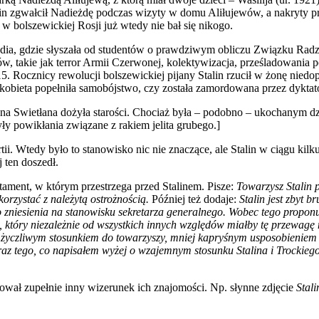
lin zgwałcił Nadieżdę podczas wizyty w domu Aliłujewów, a nakryty prze
 w bolszewickiej Rosji już wtedy nie bał się nikogo.
studia, gdzie słyszała od studentów o prawdziwym obliczu Związku Radz
, takie jak terror Armii Czerwonej, kolektywizacja, prześladowania po
5. Rocznicy rewolucji bolszewickiej pijany Stalin rzucił w żonę niedopa
kobieta popełniła samobójstwo, czy została zamordowana przez dyktato
na Swietłana dożyła starości. Chociaż była – podobno – ukochanym dzi
y powikłania związane z rakiem jelita grubego.]
ii. Wtedy było to stanowisko nic nie znaczące, ale Stalin w ciągu kil
 ten doszedł.
ament, w którym przestrzega przed Stalinem. Pisze:
Towarzysz Stalin 
orzystać z należytą ostrożnością.
Później też dodaje:
Stalin jest zbyt b
o zniesienia na stanowisku sekretarza generalnego. Wobec tego propon
a, który niezależnie od wszystkich innych względów miałby tę przewagę
ej życzliwym stosunkiem do towarzyszy, mniej kapryśnym usposobieniem 
z tego, co napisałem wyżej o wzajemnym stosunku Stalina i Trockiego, n
kreował zupełnie inny wizerunek ich znajomości. Np. słynne zdjęcie
Stal