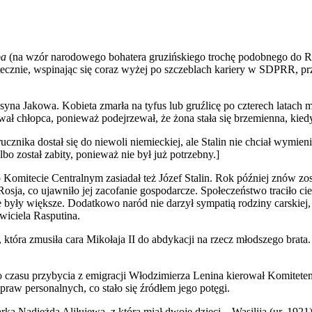
ba
(na wzór narodowego bohatera gruzińskiego trochę podobnego do 
tatecznie, wspinając się coraz wyżej po szczeblach kariery w SDPRR, p
 syna Jakowa. Kobieta zmarła na tyfus lub gruźlicę po czterech latach
ał chłopca, ponieważ podejrzewał, że żona stała się brzemienna, kiedy 
znika dostał się do niewoli niemieckiej, ale Stalin nie chciał wymie
bo został zabity, ponieważ nie był już potrzebny.]
itecie Centralnym zasiadał też Józef Stalin. Rok później znów zosta
osja, co ujawniło jej zacofanie gospodarcze. Społeczeństwo traciło ci
 były większe. Dodatkowo naród nie darzył sympatią rodziny carskiej,
iciela Rasputina.
, która zmusiła cara Mikołaja II do abdykacji na rzecz młodszego brata
ie do czasu przybycia z emigracji Włodzimierza Lenina kierował Komit
aw personalnych, co stało się źródłem jego potęgi.
arką Nadieżdą Aliłujewą, z którą miał dwoje dzieci – Wasilija (ur. 192