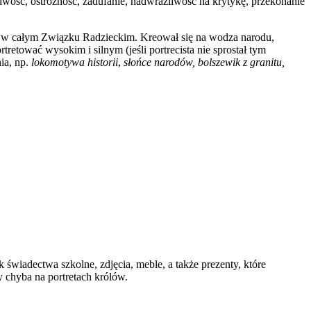
liwość, ostrożność, zadufanie, nadwrażliwość na krytykę, przekonanie
ony w całym Związku Radzieckim. Kreował się na wodza narodu,
tretować wysokim i silnym (jeśli portrecista nie sprostał tym
nia, np.
lokomotywa historii
,
słońce narodów, bolszewik z granitu,
wiadectwa szkolne, zdjęcia, meble, a także prezenty, które
y chyba na portretach królów.