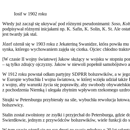
Iosif w 1902 roku
Wtedy już zaczął się ukrywać pod różnymi pseudonimami:
Soso
,
Ko
podpisywał różnymi inicjałami np. K. Safin, K. Solin, K. St. Ale os
jest twardy jak stal.
Józef ożenił się w 1903 roku z Jekateriną Swanidze, która powiła mu
synka, którego wychowaniem zajęła się ciotka. Ojciec chłodno traktow
[W czasie II wojny światowej Jakow służący w wojsku w stopniu poruc
– są tylko zdrajcy ojczyzny. Jakow w niewoli popełnił samobójstwo al
W 1912 roku powstał odłam partyjny SDPRR bolszewików, a w jego Kom
w Europie wybuchła I wojna światowa, w której wzięła udział także R
z wojny, aby warunki życia się poprawiły, aby swobody obywatelskie
z pochodzenia Niemką i ulegała zbytnim wpływom rzekomego uzdrow
Strajki w Petersburgu przybierały na sile, wybuchła rewolucja lutowa
bolszewicy.
Stalin został zwolniony ze zsyłki i przyjechał do Petersburga, gdz
Swierdłowie, jednym z przywódców bolszewików, wiele funkcji do spr
W tym czasie ożenił się po raz drugi ze swoją młodszą o 20 lat sekret