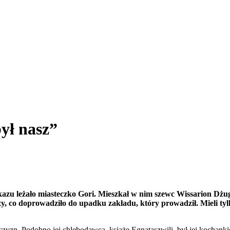
był nasz”
u leżało miasteczko Gori. Mieszkał w nim szewc Wissarion Dżugasz
y, co doprowadziło do upadku zakładu, który prowadził. Mieli tyl
yzn. Podobno jej chlebodawca, książę Egnataszwili, był jej kochankie