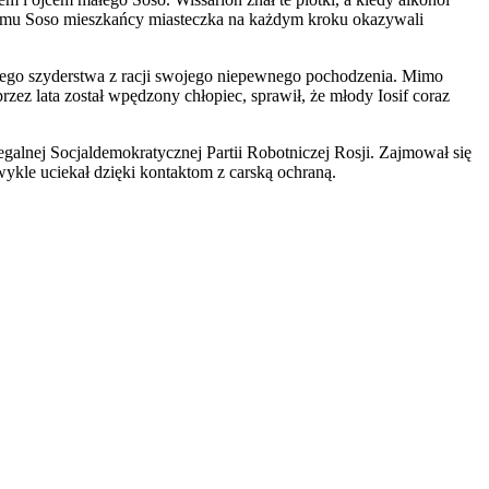
łemu Soso mieszkańcy miasteczka na każdym kroku okazywali
głego szyderstwa z racji swojego niepewnego pochodzenia. Mimo
rzez lata został wpędzony chłopiec, sprawił, że młody Iosif coraz
egalnej Socjaldemokratycznej Partii Robotniczej Rosji. Zajmował się
 zwykle uciekał dzięki kontaktom z carską ochraną.