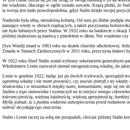
nie wiadomo, dlaczego w ogóle zostało zawarte. Krążą plotki, że Sta
ta wersja jest mało prawdopodobna, gdyż Stalin dzięki swojej pozycji
Nadieżda była silną, niezależną kobietą. Od razu po ślubie podjęła 
panujące wtedy w sferach rządzących, a także poczynania bolszewików
nie było lubianych przez Stalina. W 1932 roku na bankiecie z okazji 1
później znaleziono ją martwą z pistoletem w dłoni. Nie wiadomo czy 
[Syn Wasilij zmarł w 1963 roku na skutek choroby alkoholowej. Jedy
Zmarła w Stanach Zjednoczonych w 2011 roku, przyczyną śmierci był
W 1922 roku Józef Stalin został wybrany sekretarzem generalnym part
Włodzimierz Lenin zauważył niemal nieograniczoną władzę, do jakiej
Lenin w grudniu 1922, będąc już po dwóch wylewach, sporządził test
ogromną władzę i nie mam pewności, czy zawsze potrafi z tej władzy k
środowisku i w stosunkach między nami, komunistami, staje się nie d
Stalina z tego stanowiska i wyznaczyli na to miejsce innego człowiek
tolerancyjnością, większą lojalnością, większą uprzejmością, bardzi
Myślę jednak, że z punktu widzenia zabezpieczenia przed rozłamem ora
nabrać decydującego znaczenia.
Stalin i Lenin raczej za sobą nie przepadali, chociaż później Stalin 