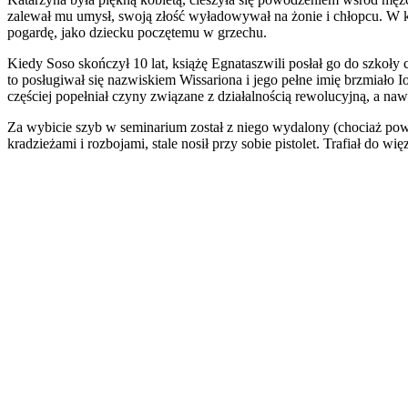
zalewał mu umysł, swoją złość wyładowywał na żonie i chłopcu. W 
pogardę, jako dziecku poczętemu w grzechu.
Kiedy Soso skończył 10 lat, książę Egnataszwili posłał go do szko
to posługiwał się nazwiskiem Wissariona i jego pełne imię brzmiało I
częściej popełniał czyny związane z działalnością rewolucyjną, a naw
Za wybicie szyb w seminarium został z niego wydalony (chociaż powia
kradzieżami i rozbojami, stale nosił przy sobie pistolet. Trafiał do wi