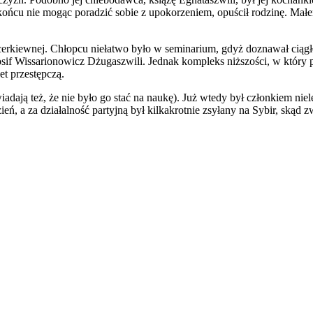
końcu nie mogąc poradzić sobie z upokorzeniem, opuścił rodzinę. Ma
ły cerkiewnej. Chłopcu niełatwo było w seminarium, gdyż doznawał cią
osif Wissarionowicz Dżugaszwili. Jednak kompleks niższości, w który p
et przestępczą.
dają też, że nie było go stać na naukę). Już wtedy był członkiem niel
ęzień, a za działalność partyjną był kilkakrotnie zsyłany na Sybir, skąd