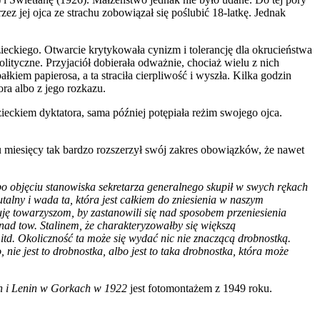
z jej ojca ze strachu zobowiązał się poślubić 18-latkę. Jednak
ieckiego. Otwarcie krytykowała cynizm i tolerancję dla okrucieństwa
lityczne. Przyjaciół dobierała odważnie, chociaż wielu z nich
łkiem papierosa, a ta straciła cierpliwość i wyszła. Kilka godzin
ra albo z jego rozkazu.
eckiem dyktatora, sama później potępiała reżim swojego ojca.
ku miesięcy tak bardzo rozszerzył swój zakres obowiązków, że nawet
po objęciu stanowiska sekretarza generalnego skupił w swych rękach
rutalny i wada ta, która jest całkiem do zniesienia w naszym
uję towarzyszom, by zastanowili się nad sposobem przeniesienia
 nad tow. Stalinem, że charakteryzowałby się większą
itd. Okoliczność ta może się wydać nic nie znaczącą drobnostką.
ie jest to drobnostka, albo jest to taka drobnostka, która może
in i Lenin w Gorkach w 1922
jest fotomontażem z 1949 roku.