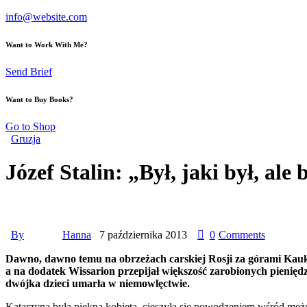
info@website.com
Want to Work With Me?
Send Brief
Want to Buy Books?
Go to Shop
Gruzja
Józef Stalin: „Był, jaki był, ale 
By
Hanna
7 października 2013
0
Comments
Dawno, dawno temu na obrzeżach carskiej Rosji za górami Kaukaz
a na dodatek Wissarion przepijał większość zarobionych pieniędz
dwójka dzieci umarła w niemowlęctwie.
Katarzyna była piękną kobietą, cieszyła się powodzeniem wśród mężcz