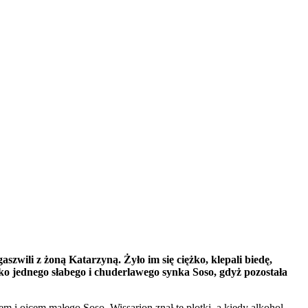
wili z żoną Katarzyną. Żyło im się ciężko, klepali biedę,
ko jednego słabego i chuderlawego synka Soso, gdyż pozostała
m i ojcem małego Soso. Wissarion znał te plotki, a kiedy alkohol